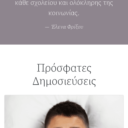
κάθε σχολείου και ολόκληρης της
κοινωνίας.
Έλενα Φρίξου
Πρόσφατες
Δημοσιεύσεις